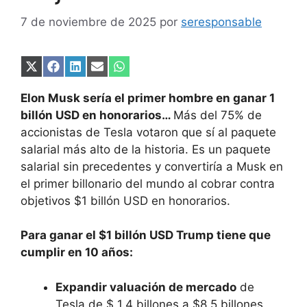
7 de noviembre de 2025
por
seresponsable
Compartir
Compartir
Compartir
Compartir
Compartir
en
en
en
en
en
X
Facebook
LinkedIn
Email
WhatsApp
Elon Musk sería el primer hombre en ganar 1
(Twitter)
billón USD en honorarios…
Más del 75% de
accionistas de Tesla votaron que sí al paquete
salarial más alto de la historia. Es un paquete
salarial sin precedentes y convertiría a Musk en
el primer billonario del mundo al cobrar contra
objetivos $1 billón USD en honorarios.
Para ganar el $1 billón USD Trump tiene que
cumplir en 10 años:
Expandir valuación de mercado
de
Tesla de $ 1.4 billones a $8.5 billones