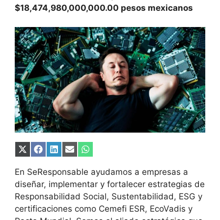
$18,474,980,000,000.00 pesos mexicanos
Compartir
Compartir
Compartir
Compartir
Compartir
en
en
en
en
en
X
Facebook
LinkedIn
Email
WhatsApp
En SeResponsable ayudamos a empresas a
(Twitter)
diseñar, implementar y fortalecer estrategias de
Responsabilidad Social, Sustentabilidad, ESG y
certificaciones como Cemefi ESR, EcoVadis y