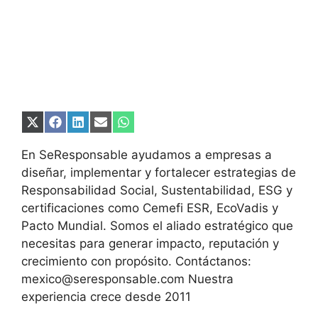
Compartir
Compartir
Compartir
Compartir
Compartir
en
en
en
en
en
X
Facebook
LinkedIn
Email
WhatsApp
En SeResponsable ayudamos a empresas a
(Twitter)
diseñar, implementar y fortalecer estrategias de
Responsabilidad Social, Sustentabilidad, ESG y
certificaciones como Cemefi ESR, EcoVadis y
Pacto Mundial. Somos el aliado estratégico que
necesitas para generar impacto, reputación y
crecimiento con propósito. Contáctanos:
mexico@seresponsable.com Nuestra
experiencia crece desde 2011