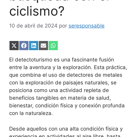
ciclismo?
10 de abril de 2024
por
seresponsable
Compartir
Compartir
Compartir
Compartir
Compartir
en
en
en
en
en
X
Facebook
LinkedIn
Email
WhatsApp
El detectoturismo es una fascinante fusión
(Twitter)
entre la aventura y la exploración. Esta práctica,
que combina el uso de detectores de metales
con la exploración de paisajes naturales, se
posiciona como una actividad repleta de
beneficios tangibles en materia de salud,
bienestar, condición física y conexión profunda
con la naturaleza.
Desde aquellos con una alta condición física y
experiencia en actividades al aire libre, hasta