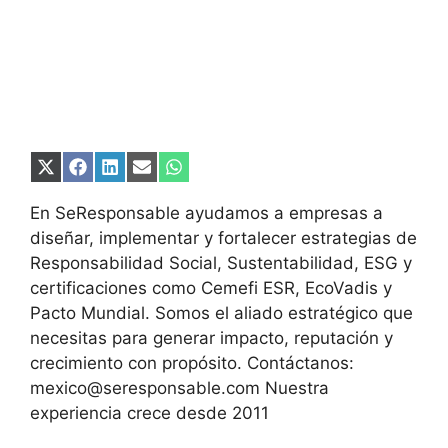
Compartir
Compartir
Compartir
Compartir
Compartir
en
en
en
en
en
X
Facebook
LinkedIn
Email
WhatsApp
En SeResponsable ayudamos a empresas a
(Twitter)
diseñar, implementar y fortalecer estrategias de
Responsabilidad Social, Sustentabilidad, ESG y
certificaciones como Cemefi ESR, EcoVadis y
Pacto Mundial. Somos el aliado estratégico que
necesitas para generar impacto, reputación y
crecimiento con propósito. Contáctanos:
mexico@seresponsable.com Nuestra
experiencia crece desde 2011