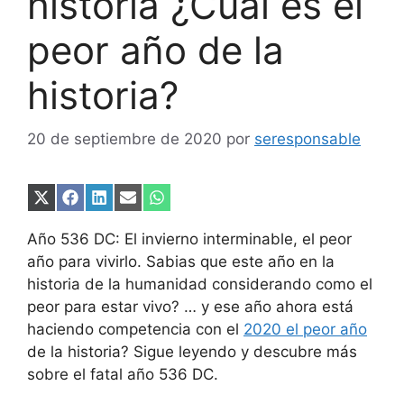
historia ¿Cuál es el
peor año de la
historia?
20 de septiembre de 2020
por
seresponsable
Compartir
Compartir
Compartir
Compartir
Compartir
en
en
en
en
en
X
Facebook
LinkedIn
Email
WhatsApp
Año 536 DC: El invierno interminable, el peor
(Twitter)
año para vivirlo. Sabias que este año en la
historia de la humanidad considerando como el
peor para estar vivo? … y ese año ahora está
haciendo competencia con el
2020 el peor año
de la historia? Sigue leyendo y descubre más
sobre el fatal año 536 DC.