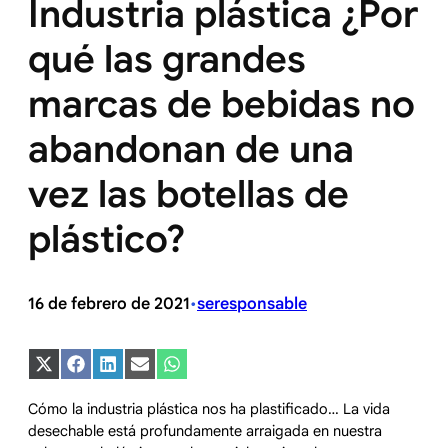
Industria plástica ¿Por
qué las grandes
marcas de bebidas no
abandonan de una
vez las botellas de
plástico?
16 de febrero de 2021
seresponsable
•
Compartir
Compartir
Compartir
Compartir
Compartir
en
en
en
en
en
X
Facebook
LinkedIn
Email
WhatsApp
Cómo la industria plástica nos ha plastificado… La vida
(Twitter)
desechable está profundamente arraigada en nuestra