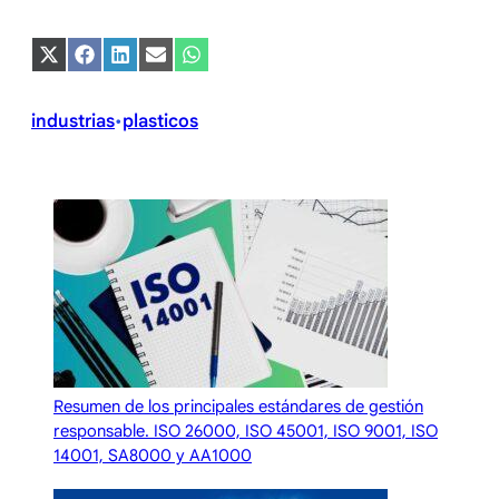
Compartir
Compartir
Compartir
Compartir
Compartir
en
en
en
en
en
X
Facebook
LinkedIn
Email
WhatsApp
(Twitter)
industrias
plasticos
•
Resumen de los principales estándares de gestión
responsable. ISO 26000, ISO 45001, ISO 9001, ISO
14001, SA8000 y AA1000