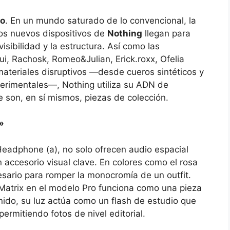
lo
. En un mundo saturado de lo convencional, la
Los nuevos dispositivos de
Nothing
llegan para
sibilidad y la estructura. Así como las
, Rachosk, Romeo&Julian, Erick.roxx, Ofelia
ateriales disruptivos —desde cueros sintéticos y
perimentales—, Nothing utiliza su ADN de
ue son, en sí mismos, piezas de colección.
»
eadphone (a), no solo ofrecen audio espacial
 accesorio visual clave. En colores como el rosa
esario para romper la monocromía de un outfit.
 Matrix en el modelo Pro funciona como una pieza
tenido, su luz actúa como un flash de estudio que
permitiendo fotos de nivel editorial.