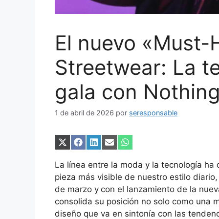
El nuevo «Must-
Streetwear: La t
gala con Nothin
1 de abril de 2026
por
seresponsable
Compartir
Compartir
Compartir
Compartir
Compartir
en
en
en
en
en
X
Facebook
LinkedIn
Email
WhatsApp
La línea entre la moda y la tecnología ha
(Twitter)
pieza más visible de nuestro estilo diario
de marzo y
con el lanzamiento de la nuev
consolida su posición no solo como una m
diseño que va en sintonía con las tende