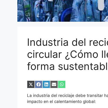
Industria del rec
circular ¿Cómo l
forma sustentab
Compartir
Compartir
Compartir
Compartir
Compartir
en
en
en
en
en
X
Facebook
LinkedIn
Email
WhatsApp
La industria del reciclaje debe transitar 
(Twitter)
impacto en el calentamiento global: