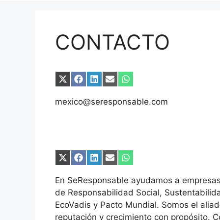
CONTACTO
Compartir
Compartir
Compartir
Compartir
Compartir
en
en
en
en
en
X
Facebook
LinkedIn
Email
WhatsApp
mexico@seresponsable.com
(Twitter)
Compartir
Compartir
Compartir
Compartir
Compartir
en
en
en
en
en
X
Facebook
LinkedIn
Email
WhatsApp
En SeResponsable ayudamos a empresas a 
(Twitter)
de Responsabilidad Social, Sustentabilid
EcoVadis y Pacto Mundial. Somos el aliad
reputación y crecimiento con propósito.