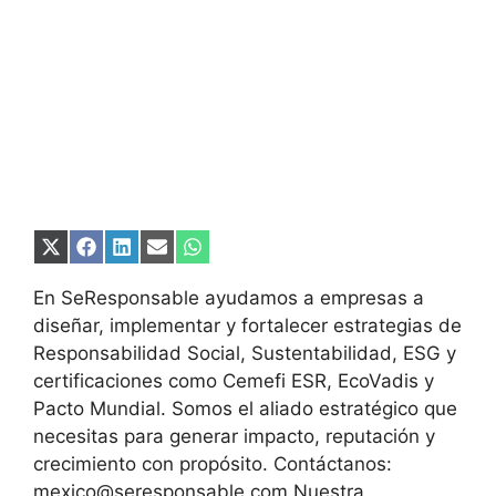
Compartir
Compartir
Compartir
Compartir
Compartir
en
en
en
en
en
X
Facebook
LinkedIn
Email
WhatsApp
En SeResponsable ayudamos a empresas a
(Twitter)
diseñar, implementar y fortalecer estrategias de
Responsabilidad Social, Sustentabilidad, ESG y
certificaciones como Cemefi ESR, EcoVadis y
Pacto Mundial. Somos el aliado estratégico que
necesitas para generar impacto, reputación y
crecimiento con propósito. Contáctanos:
mexico@seresponsable.com Nuestra