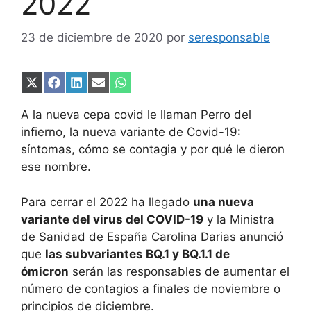
2022
23 de diciembre de 2020
por
seresponsable
Compartir
Compartir
Compartir
Compartir
Compartir
en
en
en
en
en
X
Facebook
LinkedIn
Email
WhatsApp
A la nueva cepa covid le llaman Perro del
(Twitter)
infierno, la nueva variante de Covid-19:
síntomas, cómo se contagia y por qué le dieron
ese nombre.
Para cerrar el 2022 ha llegado
una nueva
variante del virus del COVID-19
y la Ministra
de Sanidad de España Carolina Darias anunció
que
las subvariantes BQ.1 y BQ.1.1 de
ómicron
serán las responsables de aumentar el
número de contagios a finales de noviembre o
principios de diciembre.