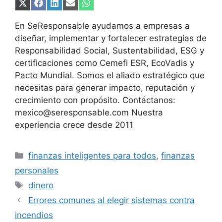
Compartir
Compartir
Compartir
Compartir
Compartir
en
en
en
en
en
X
Facebook
LinkedIn
Email
WhatsApp
En SeResponsable ayudamos a empresas a
(Twitter)
diseñar, implementar y fortalecer estrategias de
Responsabilidad Social, Sustentabilidad, ESG y
certificaciones como Cemefi ESR, EcoVadis y
Pacto Mundial. Somos el aliado estratégico que
necesitas para generar impacto, reputación y
crecimiento con propósito. Contáctanos:
mexico@seresponsable.com Nuestra
experiencia crece desde 2011
Categorías
finanzas inteligentes para todos
,
finanzas
personales
Etiquetas
dinero
Errores comunes al elegir sistemas contra
incendios