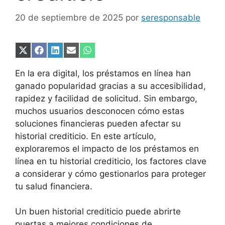
20 de septiembre de 2025
por
seresponsable
Compartir
Compartir
Compartir
Compartir
Compartir
en
en
en
en
en
X
Facebook
LinkedIn
Email
WhatsApp
En la era digital, los préstamos en línea han
(Twitter)
ganado popularidad gracias a su accesibilidad,
rapidez y facilidad de solicitud. Sin embargo,
muchos usuarios desconocen cómo estas
soluciones financieras pueden afectar su
historial crediticio. En este artículo,
exploraremos el impacto de los préstamos en
línea en tu historial crediticio, los factores clave
a considerar y cómo gestionarlos para proteger
tu salud financiera.
Un buen historial crediticio puede abrirte
puertas a mejores condiciones de