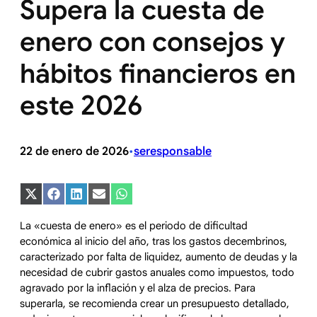
Supera la cuesta de
enero con consejos y
hábitos financieros en
este 2026
22 de enero de 2026
seresponsable
•
Compartir
Compartir
Compartir
Compartir
Compartir
en
en
en
en
en
X
Facebook
LinkedIn
Email
WhatsApp
La «cuesta de enero» es el periodo de dificultad
(Twitter)
económica al inicio del año, tras los gastos decembrinos,
caracterizado por falta de liquidez, aumento de deudas y la
necesidad de cubrir gastos anuales como impuestos, todo
agravado por la inflación y el alza de precios. Para
superarla, se recomienda crear un presupuesto detallado,