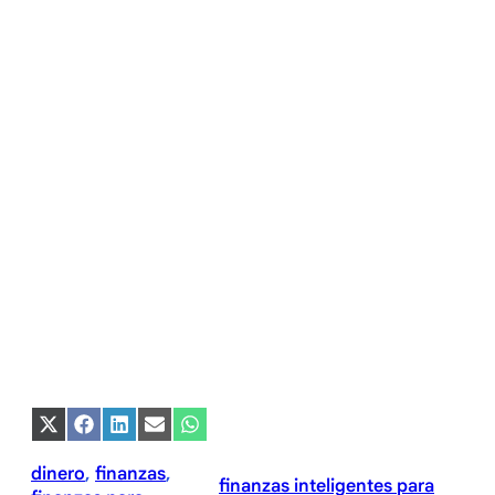
Compartir
Compartir
Compartir
Compartir
Compartir
en
en
en
en
en
X
Facebook
LinkedIn
Email
WhatsApp
dinero
, 
finanzas
, 
(Twitter)
finanzas inteligentes para