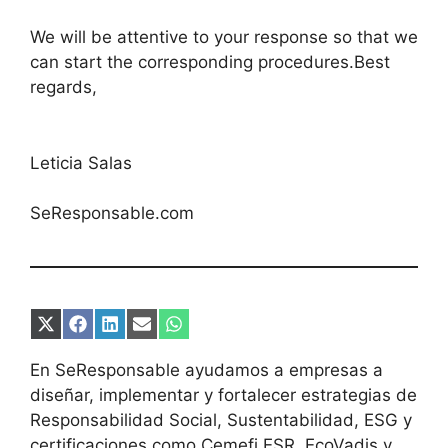
We will be attentive to your response so that we
can start the corresponding procedures.Best
regards,
Leticia Salas
SeResponsable.com
Compartir
Compartir
Compartir
Compartir
Compartir
en
en
en
en
en
X
Facebook
LinkedIn
Email
WhatsApp
En SeResponsable ayudamos a empresas a
(Twitter)
diseñar, implementar y fortalecer estrategias de
Responsabilidad Social, Sustentabilidad, ESG y
certificaciones como Cemefi ESR, EcoVadis y