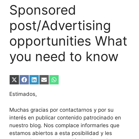
Sponsored
post/Advertising
opportunities What
you need to know
Compartir
Compartir
Compartir
Compartir
Compartir
en
en
en
en
en
X
Facebook
LinkedIn
Email
WhatsApp
Estimados,
(Twitter)
Muchas gracias por contactarnos y por su
interés en publicar contenido patrocinado en
nuestro blog. Nos complace informarles que
estamos abiertos a esta posibilidad y les