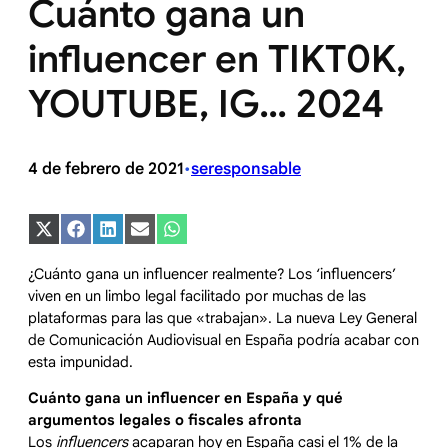
Cuánto gana un
influencer en TIKT0K,
YOUTUBE, IG… 2024
4 de febrero de 2021
seresponsable
•
Compartir
Compartir
Compartir
Compartir
Compartir
en
en
en
en
en
X
Facebook
LinkedIn
Email
WhatsApp
¿Cuánto gana un influencer realmente? Los ‘influencers’
(Twitter)
viven en un limbo legal facilitado por muchas de las
plataformas para las que «trabajan». La nueva Ley General
de Comunicación Audiovisual en España podría acabar con
esta impunidad.
Cuánto gana un influencer en España y qué
argumentos legales o fiscales afronta
Los
influencers
acaparan hoy en España casi el 1% de la