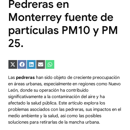
Pedreras en
Monterrey fuente de
partículas PM10 y PM
25.
Compartir
Compartir
Compartir
Compartir
Compartir
en
en
en
en
en
X
Facebook
LinkedIn
Email
WhatsApp
Las
pedreras
han sido objeto de creciente preocupación
(Twitter)
en áreas urbanas, especialmente en regiones como Nuevo
León, donde su operación ha contribuido
significativamente a la contaminación del aire y ha
afectado la salud pública. Este artículo explora los
problemas asociados con las pedreras, sus impactos en el
medio ambiente y la salud, así como las posibles
soluciones para retirarlas de la mancha urbana.