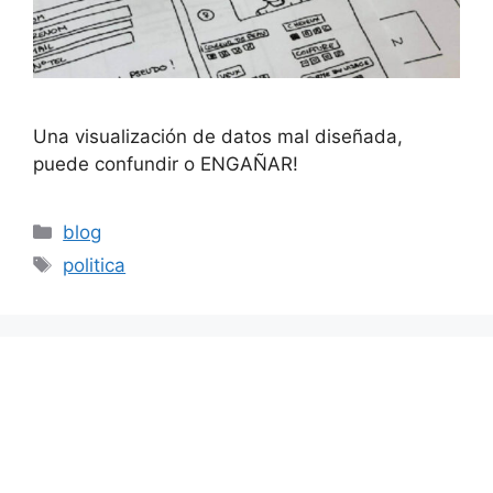
Una visualización de datos mal diseñada,
puede confundir o ENGAÑAR!
Categorías
blog
Etiquetas
politica