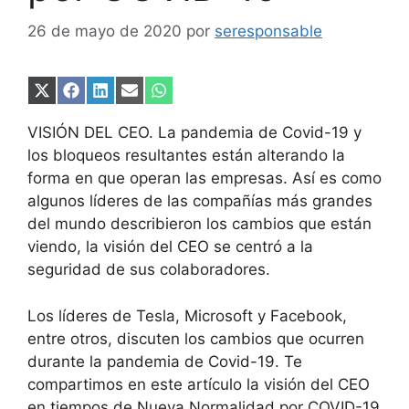
26 de mayo de 2020
por
seresponsable
Compartir
Compartir
Compartir
Compartir
Compartir
en
en
en
en
en
X
Facebook
LinkedIn
Email
WhatsApp
VISIÓN DEL CEO. La pandemia de Covid-19 y
(Twitter)
los bloqueos resultantes están alterando la
forma en que operan las empresas. Así es como
algunos líderes de las compañías más grandes
del mundo describieron los cambios que están
viendo, la visión del CEO se centró a la
seguridad de sus colaboradores.
Los líderes de Tesla, Microsoft y Facebook,
entre otros, discuten los cambios que ocurren
durante la pandemia de Covid-19. Te
compartimos en este artículo la visión del CEO
en tiempos de Nueva Normalidad por COVID-19