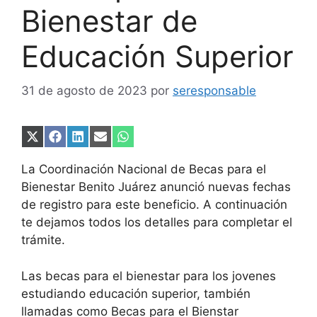
Bienestar de
Educación Superior
31 de agosto de 2023
por
seresponsable
Compartir
Compartir
Compartir
Compartir
Compartir
en
en
en
en
en
X
Facebook
LinkedIn
Email
WhatsApp
La Coordinación Nacional de Becas para el
(Twitter)
Bienestar Benito Juárez anunció nuevas fechas
de registro para este beneficio. A continuación
te dejamos todos los detalles para completar el
trámite.
Las becas para el bienestar para los jovenes
estudiando educación superior, también
llamadas como Becas para el Bienstar