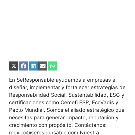
Compartir
Compartir
Compartir
Compartir
Compartir
en
en
en
en
en
X
Facebook
LinkedIn
Email
WhatsApp
En SeResponsable ayudamos a empresas a
(Twitter)
diseñar, implementar y fortalecer estrategias de
Responsabilidad Social, Sustentabilidad, ESG y
certificaciones como Cemefi ESR, EcoVadis y
Pacto Mundial. Somos el aliado estratégico que
necesitas para generar impacto, reputación y
crecimiento con propósito. Contáctanos:
mexico@seresponsable.com Nuestra