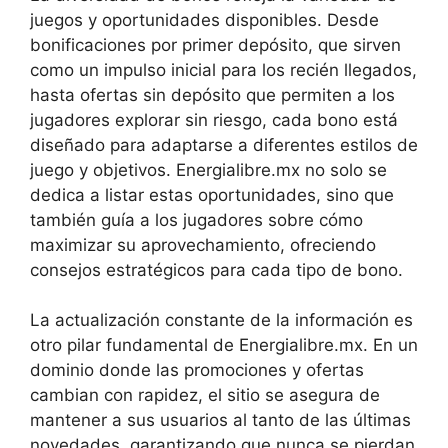
juegos y oportunidades disponibles. Desde
bonificaciones por primer depósito, que sirven
como un impulso inicial para los recién llegados,
hasta ofertas sin depósito que permiten a los
jugadores explorar sin riesgo, cada bono está
diseñado para adaptarse a diferentes estilos de
juego y objetivos. Energialibre.mx no solo se
dedica a listar estas oportunidades, sino que
también guía a los jugadores sobre cómo
maximizar su aprovechamiento, ofreciendo
consejos estratégicos para cada tipo de bono.
La actualización constante de la información es
otro pilar fundamental de Energialibre.mx. En un
dominio donde las promociones y ofertas
cambian con rapidez, el sitio se asegura de
mantener a sus usuarios al tanto de las últimas
novedades, garantizando que nunca se pierdan