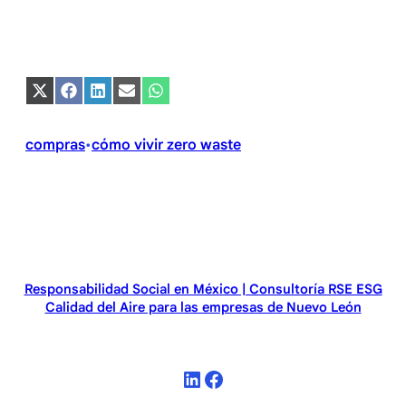
Compartir
Compartir
Compartir
Compartir
Compartir
en
en
en
en
en
X
Facebook
LinkedIn
Email
WhatsApp
(Twitter)
compras
cómo vivir zero waste
•
Responsabilidad Social en México | Consultoría RSE ESG
Calidad del Aire para las empresas de Nuevo León
LinkedIn
Facebook