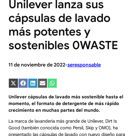
Unilever lanza sus
cápsulas de lavado
más potentes y
sostenibles 0WASTE
11 de noviembre de 2022
seresponsable
•
Compartir
Compartir
Compartir
Compartir
Compartir
en
en
en
en
en
X
Facebook
LinkedIn
Email
WhatsApp
Unilever cápsulas de lavado más sostenible hasta el
(Twitter)
momento, el formato de detergente de más rápido
crecimiento en muchas partes del mundo.
La marca de lavandería más grande de Unilever, Dirt Is
Good (también conocida como Persil, Skip y OMO), ha
presentado las cápsulas de lavado con nuevo diseño para