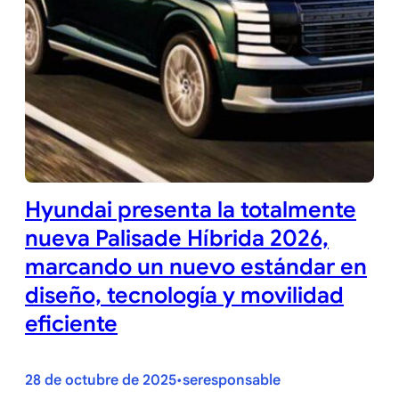
Hyundai presenta la totalmente
nueva Palisade Híbrida 2026,
marcando un nuevo estándar en
diseño, tecnología y movilidad
eficiente
28 de octubre de 2025
seresponsable
•