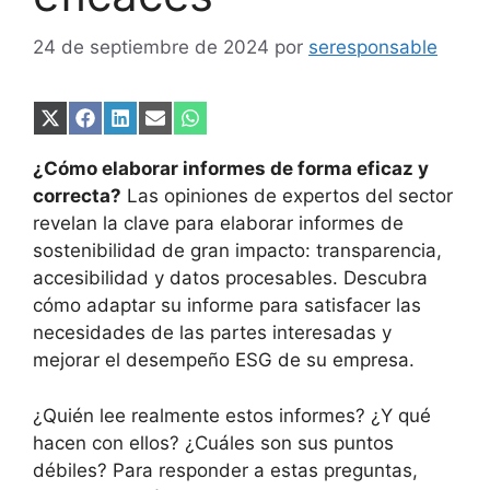
24 de septiembre de 2024
por
seresponsable
Compartir
Compartir
Compartir
Compartir
Compartir
en
en
en
en
en
X
Facebook
LinkedIn
Email
WhatsApp
¿Cómo elaborar informes de forma eficaz y
(Twitter)
correcta?
Las opiniones de expertos del sector
revelan la clave para elaborar informes de
sostenibilidad de gran impacto: transparencia,
accesibilidad y datos procesables. Descubra
cómo adaptar su informe para satisfacer las
necesidades de las partes interesadas y
mejorar el desempeño ESG de su empresa.
¿Quién lee realmente estos informes? ¿Y qué
hacen con ellos? ¿Cuáles son sus puntos
débiles? Para responder a estas preguntas,