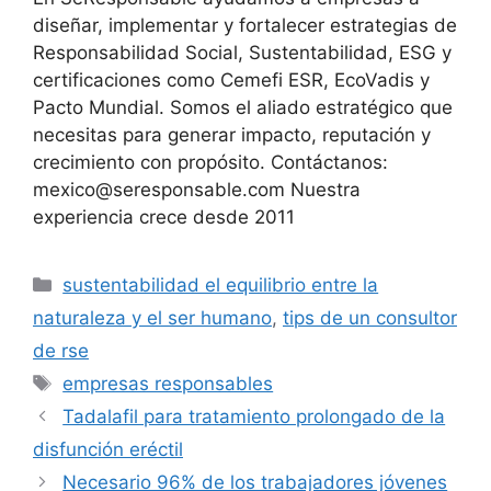
(Twitter)
diseñar, implementar y fortalecer estrategias de
Responsabilidad Social, Sustentabilidad, ESG y
certificaciones como Cemefi ESR, EcoVadis y
Pacto Mundial. Somos el aliado estratégico que
necesitas para generar impacto, reputación y
crecimiento con propósito. Contáctanos:
mexico@seresponsable.com Nuestra
experiencia crece desde 2011
Categorías
sustentabilidad el equilibrio entre la
naturaleza y el ser humano
,
tips de un consultor
de rse
Etiquetas
empresas responsables
Tadalafil para tratamiento prolongado de la
disfunción eréctil
Necesario 96% de los trabajadores jóvenes