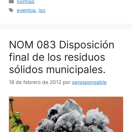
Categorías
normas
Etiquetas
eventos
,
iso
NOM 083 Disposición
final de los residuos
sólidos municipales.
18 de febrero de 2012
por
seresponsable