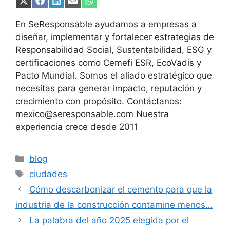
Compartir
Compartir
Compartir
Compartir
Compartir
en
en
en
en
en
X
Facebook
LinkedIn
Email
WhatsApp
En SeResponsable ayudamos a empresas a
(Twitter)
diseñar, implementar y fortalecer estrategias de
Responsabilidad Social, Sustentabilidad, ESG y
certificaciones como Cemefi ESR, EcoVadis y
Pacto Mundial. Somos el aliado estratégico que
necesitas para generar impacto, reputación y
crecimiento con propósito. Contáctanos:
mexico@seresponsable.com Nuestra
experiencia crece desde 2011
Categorías
blog
Etiquetas
ciudades
Cómo descarbonizar el cemento para que la
industria de la construcción contamine menos…
La palabra del año 2025 elegida por el