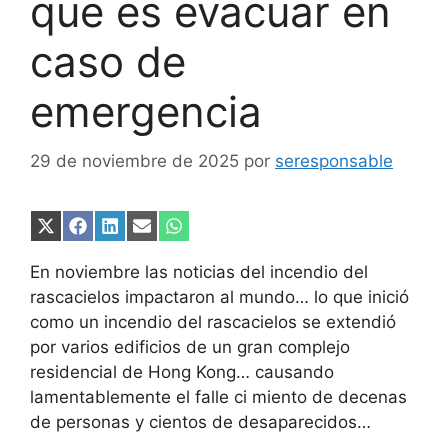
que es evacuar en
caso de
emergencia
29 de noviembre de 2025
por
seresponsable
Compartir
Compartir
Compartir
Compartir
Compartir
en
en
en
en
en
X
Facebook
LinkedIn
Email
WhatsApp
En noviembre las noticias del incendio del
(Twitter)
rascacielos impactaron al mundo… lo que inició
como un incendio del rascacielos se extendió
por varios edificios de un gran complejo
residencial de Hong Kong… causando
lamentablemente el falle ci miento de decenas
de personas y cientos de desaparecidos…