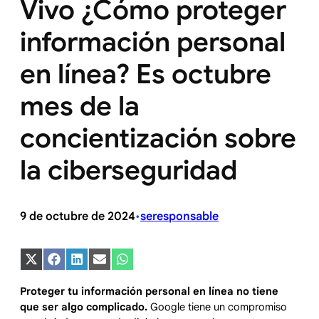
Vivo ¿Cómo proteger
información personal
en línea? Es octubre
mes de la
concientización sobre
la ciberseguridad
9 de octubre de 2024
seresponsable
•
Compartir
Compartir
Compartir
Compartir
Compartir
en
en
en
en
en
X
Facebook
LinkedIn
Email
WhatsApp
Proteger tu información personal en línea no tiene
(Twitter)
que ser algo complicado.
Google tiene un compromiso