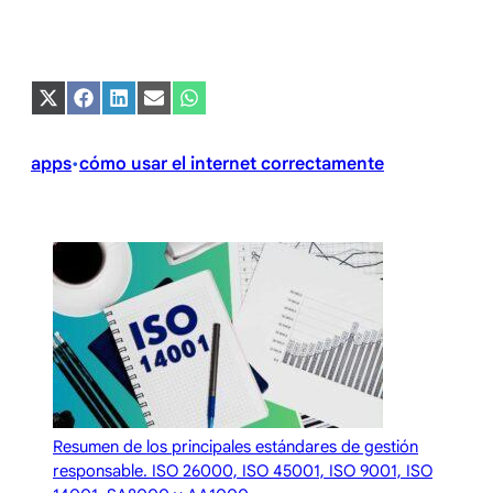
Compartir
Compartir
Compartir
Compartir
Compartir
en
en
en
en
en
X
Facebook
LinkedIn
Email
WhatsApp
(Twitter)
apps
cómo usar el internet correctamente
•
Resumen de los principales estándares de gestión
responsable. ISO 26000, ISO 45001, ISO 9001, ISO