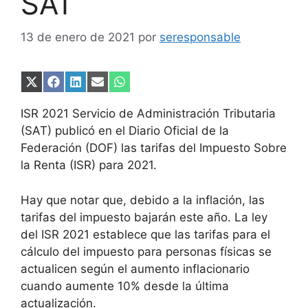
SAT
13 de enero de 2021
por
seresponsable
Compartir
Compartir
Compartir
Compartir
Compartir
en
en
en
en
en
X
Facebook
LinkedIn
Email
WhatsApp
ISR 2021 Servicio de Administración Tributaria
(Twitter)
(SAT) publicó en el Diario Oficial de la
Federación (DOF) las tarifas del Impuesto Sobre
la Renta (ISR) para 2021.
Hay que notar que, debido a la inflación, las
tarifas del impuesto bajarán este año. La ley
del ISR 2021 establece que las tarifas para el
cálculo del impuesto para personas físicas se
actualicen según el aumento inflacionario
cuando aumente 10% desde la última
actualización.