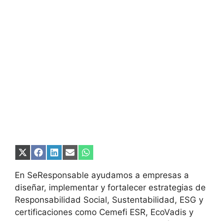
Compartir
Compartir
Compartir
Compartir
Compartir
en
en
en
en
en
X
Facebook
LinkedIn
Email
WhatsApp
En SeResponsable ayudamos a empresas a
(Twitter)
diseñar, implementar y fortalecer estrategias de
Responsabilidad Social, Sustentabilidad, ESG y
certificaciones como Cemefi ESR, EcoVadis y