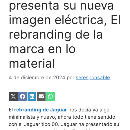
presenta su nueva
imagen eléctrica, El
rebranding de la
marca en lo
material
4 de diciembre de 2024
por
seresponsable
Compartir
Compartir
Compartir
Compartir
Compartir
en
en
en
en
en
X
Facebook
LinkedIn
Email
WhatsApp
El
rebranding de Jaguar
nos decía ya algo
(Twitter)
minimalista y nuevo, ahora todo tiene sentido
con el Jaguar tipo 00. Jaguar ha presentado su