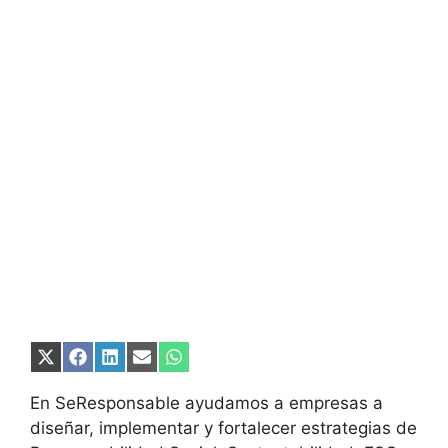
Compartir
Compartir
Compartir
Compartir
Compartir
en
en
en
en
en
X
Facebook
LinkedIn
Email
WhatsApp
En SeResponsable ayudamos a empresas a
(Twitter)
diseñar, implementar y fortalecer estrategias de