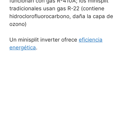
funcionan con gas R-410A; los minisplit
tradicionales usan gas R-22 (contiene
hidroclorofluorocarbono, daña la capa de
ozono)
Un minisplit inverter ofrece
eficiencia
energética
.