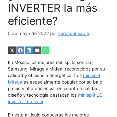
INVERTER la más
eficiente?
5 de mayo de 2022
por
seresponsable
Compartir
Compartir
Compartir
Compartir
Compartir
en
en
en
en
en
X
Facebook
LinkedIn
Email
WhatsApp
En México los mejores minisplits son LG,
(Twitter)
Samsung, Mirage y Midea, reconocidos por su
calidad y eficiencia energética. Los
minisplit
Mirage
es especialmente popular por su bajo
precio y alta eficiencia; en cuanto a calidad,
diseño y tecnología destacan los
minisplit LG
inverter frío calor
.
En este artículo conocerás los mejores