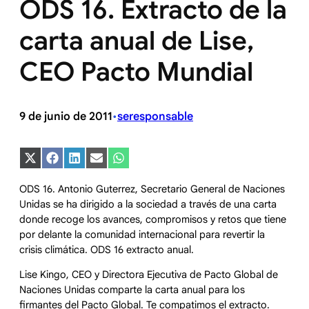
ODS 16. Extracto de la
carta anual de Lise,
CEO Pacto Mundial
9 de junio de 2011
seresponsable
•
Compartir
Compartir
Compartir
Compartir
Compartir
en
en
en
en
en
X
Facebook
LinkedIn
Email
WhatsApp
ODS 16. Antonio Guterrez, Secretario General de Naciones
(Twitter)
Unidas se ha dirigido a la sociedad a través de una carta
donde recoge los avances, compromisos y retos que tiene
por delante la comunidad internacional para revertir la
crisis climática. ODS 16 extracto anual.
Lise Kingo, CEO y Directora Ejecutiva de Pacto Global de
Naciones Unidas comparte la carta anual para los
firmantes del Pacto Global. Te compatimos el extracto.