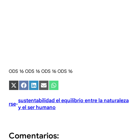
ODS 16 ODS 16 ODS 16 ODS 16
Compartir
Compartir
Compartir
Compartir
Compartir
en
en
en
en
en
X
Facebook
LinkedIn
Email
WhatsApp
(Twitter)
sustentabilidad el equilibrio entre la naturaleza
rse
•
y el ser humano
Comentarios: