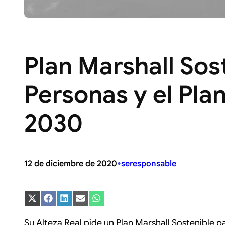
Plan Marshall Sost
Personas y el Pla
2030
•
12 de diciembre de 2020
seresponsable
Compartir
Compartir
Compartir
Compartir
Compartir
en
en
en
en
en
X
Facebook
LinkedIn
Email
WhatsApp
Su Alteza Real pide un Plan Marshall Sostenible pa