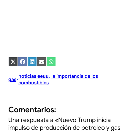
Compartir
Compartir
Compartir
Compartir
Compartir
en
en
en
en
en
X
Facebook
LinkedIn
Email
WhatsApp
(Twitter)
noticias eeuu
, 
la importancia de los
gas
•
combustibles
Comentarios:
Una respuesta a «Nuevo Trump inicia
impulso de producción de petróleo y gas