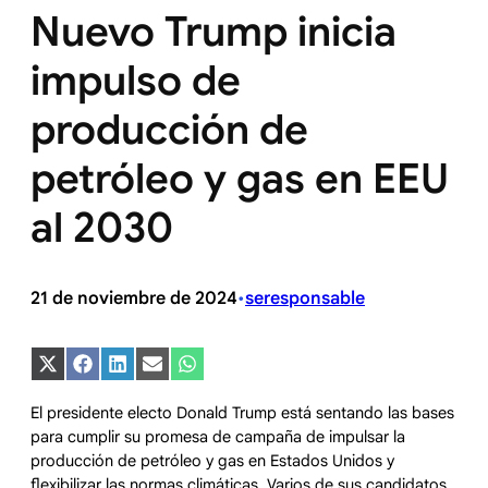
Nuevo Trump inicia
impulso de
producción de
petróleo y gas en EEU
al 2030
21 de noviembre de 2024
seresponsable
•
Compartir
Compartir
Compartir
Compartir
Compartir
en
en
en
en
en
X
Facebook
LinkedIn
Email
WhatsApp
El presidente electo Donald Trump está sentando las bases
(Twitter)
para cumplir su promesa de campaña de impulsar la
producción de petróleo y gas en Estados Unidos y
flexibilizar las normas climáticas. Varios de sus candidatos