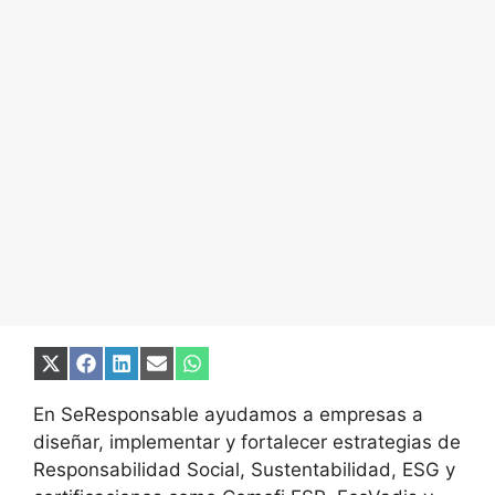
Compartir
Compartir
Compartir
Compartir
Compartir
en
en
en
en
en
X
Facebook
LinkedIn
Email
WhatsApp
En SeResponsable ayudamos a empresas a
(Twitter)
diseñar, implementar y fortalecer estrategias de
Responsabilidad Social, Sustentabilidad, ESG y