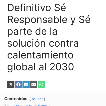
Definitivo Sé
Responsable y Sé
parte de la
solución contra
calentamiento
global al 2030
Compartir
Compartir
Compartir
Compartir
Compartir
en
en
en
en
en
X
Facebook
LinkedIn
Email
WhatsApp
(Twitter)
Contenidos
ocultar
1
mantengamos al planeta