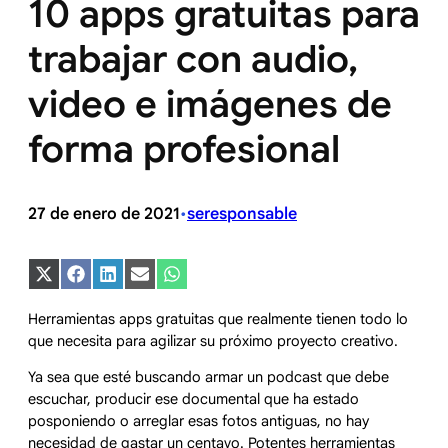
10 apps gratuitas para
trabajar con audio,
video e imágenes de
forma profesional
27 de enero de 2021
seresponsable
•
Compartir
Compartir
Compartir
Compartir
Compartir
en
en
en
en
en
X
Facebook
LinkedIn
Email
WhatsApp
Herramientas apps gratuitas que realmente tienen todo lo
(Twitter)
que necesita para agilizar su próximo proyecto creativo.
Ya sea que esté buscando armar un podcast que debe
escuchar, producir ese documental que ha estado
posponiendo o arreglar esas fotos antiguas, no hay
necesidad de gastar un centavo. Potentes herramientas