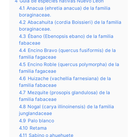
4
Guía de especies nativas Nuevo León
4.1
Anacua (ehretia anacua) de la familia
boraginaceae.
4.2
Abacahuita (cordia Boissieri) de la familia
boraginaceae.
4.3
Ébano (Ebenopsis ebano) de la familia
fabaceae
4.4
Encino Bravo (quercus fusiformis) de la
familia fagaceae
4.5
Encino Roble (quercus polymorpha) de la
familia fagaceae
4.6
Huizache (vachellia farnesiana) de la
familia fabaceae
4.7
Mezquite (prosopis glandulosa) de la
familia fabaceae
4.8
Nogal (carya illinoinensis) de la familia
junglandaceae
4.9
Palo blanco
4.10
Retama
4.11
Sabino o ahuehuete