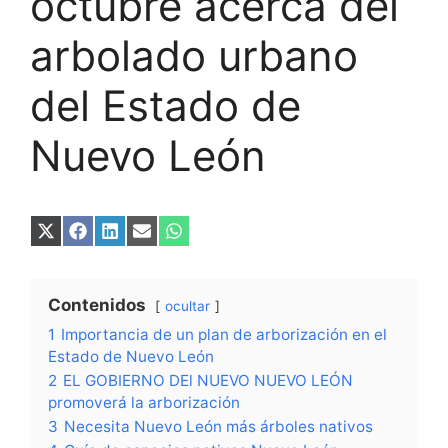
octubre acerca del
arbolado urbano
del Estado de
Nuevo León
Compartir
Compartir
Compartir
Compartir
Compartir
en
en
en
en
en
X
Facebook
LinkedIn
Email
WhatsApp
(Twitter)
Contenidos
ocultar
1
Importancia de un plan de arborización en el
Estado de Nuevo León
2
EL GOBIERNO DEl NUEVO NUEVO LEÓN
promoverá la arborización
3
Necesita Nuevo León más árboles nativos