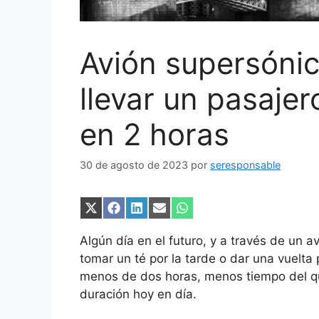
Avión supersóni
llevar un pasaje
en 2 horas
30 de agosto de 2023
por
seresponsable
Compartir
Compartir
Compartir
Compartir
Compartir
en
en
en
en
en
X
Facebook
LinkedIn
Email
WhatsApp
Algún día en el futuro, y a través de un 
(Twitter)
tomar un té por la tarde o dar una vuelta
menos de dos horas, menos tiempo del qu
duración hoy en día.