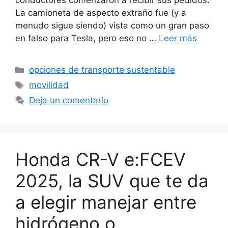
conductores comenzaron a recibir sus pedidos.
La camioneta de aspecto extraño fue (y a
menudo sigue siendo) vista como un gran paso
en falso para Tesla, pero eso no …
Leer más
Categorías
opciones de transporte sustentable
Etiquetas
movilidad
Deja un comentario
Honda CR-V e:FCEV
2025, la SUV que te da
a elegir manejar entre
hidrógeno o