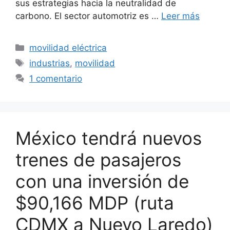
sus estrategias hacia la neutralidad de
carbono. El sector automotriz es …
Leer más
Categorías
movilidad eléctrica
Etiquetas
industrias
,
movilidad
1 comentario
México tendrá nuevos
trenes de pasajeros
con una inversión de
$90,166 MDP (ruta
CDMX a Nuevo Laredo)