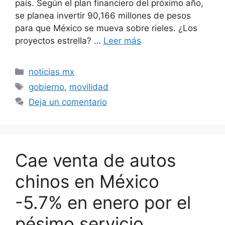
país. Según el plan financiero del próximo año,
se planea invertir 90,166 millones de pesos
para que México se mueva sobre rieles. ¿Los
proyectos estrella? …
Leer más
Categorías
noticias mx
Etiquetas
gobierno
,
movilidad
Deja un comentario
Cae venta de autos
chinos en México
-5.7% en enero por el
pésimo servicio