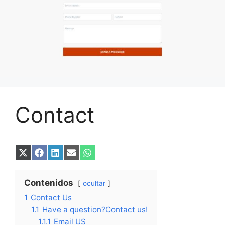
Contact
Compartir
Compartir
Compartir
Compartir
Compartir
en
en
en
en
en
X
Facebook
LinkedIn
Email
WhatsApp
(Twitter)
Contenidos
ocultar
1
Contact Us
1.1
Have a question?Contact us!
1.1.1
Email US