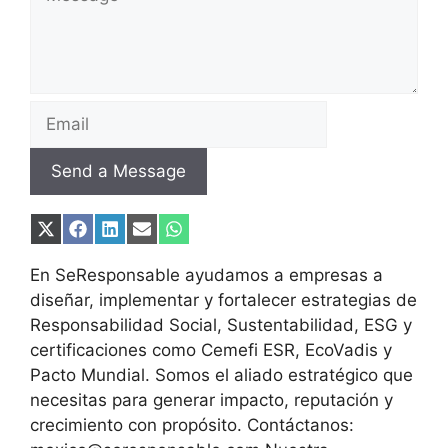
Send a Message
Compartir
Compartir
Compartir
Compartir
Compartir
en
en
en
en
en
X
Facebook
LinkedIn
Email
WhatsApp
En SeResponsable ayudamos a empresas a
(Twitter)
diseñar, implementar y fortalecer estrategias de
Responsabilidad Social, Sustentabilidad, ESG y
certificaciones como Cemefi ESR, EcoVadis y
Pacto Mundial. Somos el aliado estratégico que
necesitas para generar impacto, reputación y
crecimiento con propósito. Contáctanos: