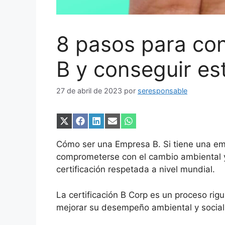
8 pasos para co
B y conseguir est
27 de abril de 2023
por
seresponsable
Compartir
Compartir
Compartir
Compartir
Compartir
en
en
en
en
en
X
Facebook
LinkedIn
Email
WhatsApp
Cómo ser una Empresa B. Si tiene una emp
(Twitter)
comprometerse con el cambio ambiental y
certificación respetada a nivel mundial.
La certificación B Corp es un proceso rig
mejorar su desempeño ambiental y socia