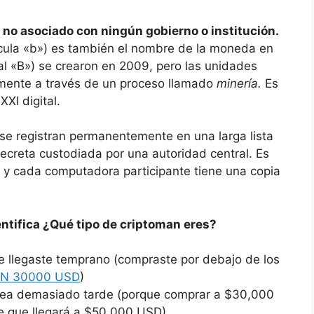
 no asociado con ningún gobierno o institución.
scula «b») es también el nombre de la moneda en
tal «B») se crearon en 2009, pero las unidades
amente a través de un proceso llamado
minería.
Es
XXI digital.
 se registran permanentemente en una larga lista
secreta custodiada por una autoridad central. Es
, y cada computadora participante tiene una copia
entifica ¿Qué tipo de criptoman eres?
e llegaste temprano (compraste por debajo de los
IN 30000 USD
)
sea demasiado tarde (porque comprar a $30,000
de que llegará a $50,000 USD)