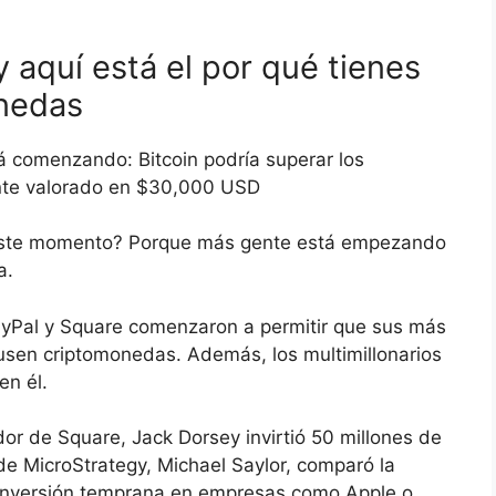
y aquí está el por qué tienes
onedas
á comenzando: Bitcoin podría superar los
nte valorado en $30,000 USD
 este momento? Porque más gente está empezando
a.
ayPal y Square comenzaron a permitir que sus más
usen criptomonedas. Además, los multimillonarios
n él.
dor de Square, Jack Dorsey invirtió 50 millones de
o de MicroStrategy, Michael Saylor, comparó la
 inversión temprana en empresas como Apple o