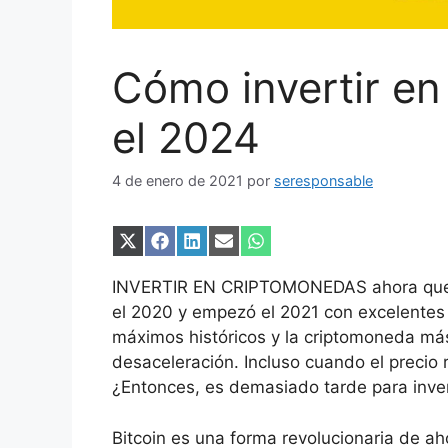
Cómo invertir e
el 2024
4 de enero de 2021
por
seresponsable
Compartir
Compartir
Compartir
Compartir
Compartir
en
en
en
en
en
X
Facebook
LinkedIn
Email
WhatsApp
INVERTIR EN CRIPTOMONEDAS ahora que 
(Twitter)
el 2020 y empezó el 2021 con excelentes n
máximos históricos y la criptomoneda má
desaceleración. Incluso cuando el precio
¿Entonces, es demasiado tarde para inve
Bitcoin es una forma revolucionaria de aho