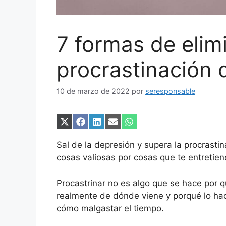
7 formas de elimi
procrastinación 
10 de marzo de 2022
por
seresponsable
Compartir
Compartir
Compartir
Compartir
Compartir
en
en
en
en
en
X
Facebook
LinkedIn
Email
WhatsApp
Sal de la depresión y supera la procrasti
(Twitter)
cosas valiosas por cosas que te entretien
Procastrinar no es algo que se hace por
realmente de dónde viene y porqué lo haces
cómo malgastar el tiempo.