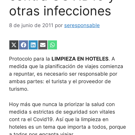
otras infecciones
8 de junio de 2011
por
seresponsable
Compartir
Compartir
Compartir
Compartir
Compartir
en
en
en
en
en
X
Facebook
LinkedIn
Email
WhatsApp
Protocolo para la
LIMPIEZA EN HOTELES
. A
(Twitter)
medida que la planificación de viajes comienza
a repuntar, es necesario ser responsable por
ambas partes: el turista y el proveedor de
turismo.
Hoy más que nunca la priorizar la salud con
medida s estrictas de seguridad son vitales
cont ra el Covid19. Así que la limpieza en
hoteles es un tema que importa a todos, porque
a todos nos encanta viajar.