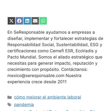
Compartir
Compartir
Compartir
Compartir
Compartir
en
en
en
en
en
X
Facebook
LinkedIn
Email
WhatsApp
En SeResponsable ayudamos a empresas a
(Twitter)
diseñar, implementar y fortalecer estrategias de
Responsabilidad Social, Sustentabilidad, ESG y
certificaciones como Cemefi ESR, EcoVadis y
Pacto Mundial. Somos el aliado estratégico que
necesitas para generar impacto, reputación y
crecimiento con propósito. Contáctanos:
mexico@seresponsable.com Nuestra
experiencia crece desde 2011
Categorías
cómo mejorar el ambiente laboral
Etiquetas
pandemia