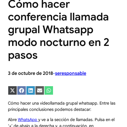
Cómo hacer
conferencia llamada
grupal Whatsapp
modo nocturno en 2
pasos
3 de octubre de 2018
seresponsable
•
Compartir
Compartir
Compartir
Compartir
Compartir
en
en
en
en
en
X
Facebook
LinkedIn
Email
WhatsApp
Cómo hacer una videollamada grupal whatsapp. Entre las
(Twitter)
principales conclusiones podemos destacar:
Abre
WhatsApp
y ve a la sección de llamadas. Pulsa en el
‘+’ de abajo a la derecha y, a continuación, en