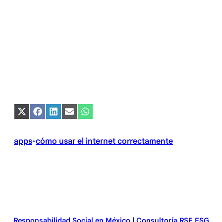
Compartir
Compartir
Compartir
Compartir
Compartir
en
en
en
en
en
X
Facebook
LinkedIn
Email
WhatsApp
(Twitter)
apps
cómo usar el internet correctamente
•
Responsabilidad Social en México | Consultoría RSE ESG