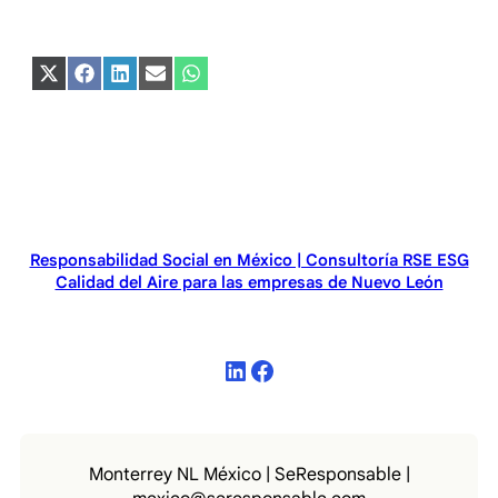
Compartir
Compartir
Compartir
Compartir
Compartir
en
en
en
en
en
X
Facebook
LinkedIn
Email
WhatsApp
(Twitter)
Responsabilidad Social en México | Consultoría RSE ESG
Calidad del Aire para las empresas de Nuevo León
LinkedIn
Facebook
Monterrey NL México | SeResponsable |