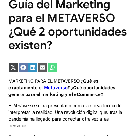
Guía del Marketing
para el METAVERSO
¿Qué 2 oportunidades
existen?
Compartir
Compartir
Compartir
Compartir
Compartir
en
en
en
en
en
X
Facebook
LinkedIn
Email
WhatsApp
MARKETING PARA EL METAVERSO
¿Qué es
(Twitter)
exactamente el
Metaverso
? ¿Qué oportunidades
genera para el marketing y el eCommerce?
El M
etaverso s
e ha presentado como la nueva forma de
interpretar la realidad. Una revolución digital que, tras la
pandemia ha llegado para conectar otra vez a las
personas.