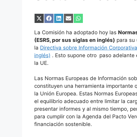
Compartir
Compartir
Compartir
Compartir
Compartir
en
en
en
en
en
X
Facebook
LinkedIn
Email
WhatsApp
La Comisión ha adoptado hoy las
Normas
(Twitter)
(ESRS, por sus siglas en inglés)
para su 
la
Directiva sobre Información Corporativa
inglés)
. Esto supone otro
paso adelante 
la UE.
Las Normas Europeas de Información sob
constituyen una herramienta importante 
la Unión Europea. Estas Normas Europeas
el equilibrio adecuado entre limitar la 
presentar informes y al mismo tiempo, pe
para cumplir con la Agenda del Pacto Ve
financiación sostenible.