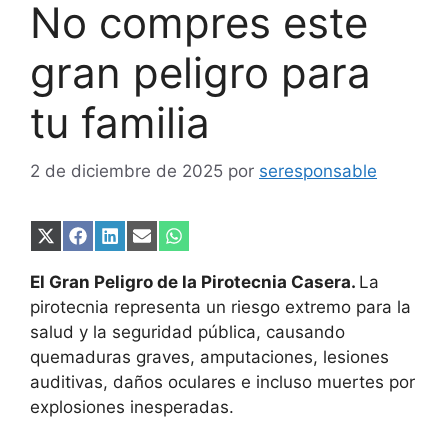
No compres este
gran peligro para
tu familia
2 de diciembre de 2025
por
seresponsable
Compartir
Compartir
Compartir
Compartir
Compartir
en
en
en
en
en
X
Facebook
LinkedIn
Email
WhatsApp
El Gran Peligro de la Pirotecnia Casera.
La
(Twitter)
pirotecnia representa un riesgo extremo para la
salud y la seguridad pública, causando
quemaduras graves, amputaciones, lesiones
auditivas, daños oculares e incluso muertes por
explosiones inesperadas.