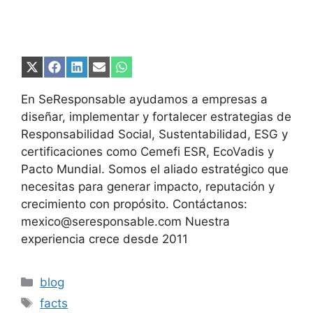
Compartir
Compartir
Compartir
Compartir
Compartir
en
en
en
en
en
X
Facebook
LinkedIn
Email
WhatsApp
En SeResponsable ayudamos a empresas a
(Twitter)
diseñar, implementar y fortalecer estrategias de
Responsabilidad Social, Sustentabilidad, ESG y
certificaciones como Cemefi ESR, EcoVadis y
Pacto Mundial. Somos el aliado estratégico que
necesitas para generar impacto, reputación y
crecimiento con propósito. Contáctanos:
mexico@seresponsable.com Nuestra
experiencia crece desde 2011
Categorías
blog
Etiquetas
facts