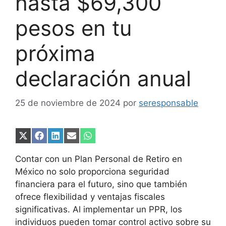
hasta $69,300
pesos en tu
próxima
declaración anual
25 de noviembre de 2024
por
seresponsable
Compartir
Compartir
Compartir
Compartir
Compartir
en
en
en
en
en
X
Facebook
LinkedIn
Email
WhatsApp
Contar con un Plan Personal de Retiro en
(Twitter)
México no solo proporciona seguridad
financiera para el futuro, sino que también
ofrece flexibilidad y ventajas fiscales
significativas. Al implementar un PPR, los
individuos pueden tomar control activo sobre su