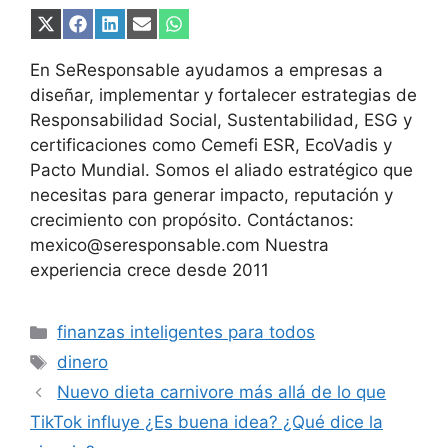
Compartir
Compartir
Compartir
Compartir
Compartir
en
en
en
en
en
X
Facebook
LinkedIn
Email
WhatsApp
En SeResponsable ayudamos a empresas a
(Twitter)
diseñar, implementar y fortalecer estrategias de
Responsabilidad Social, Sustentabilidad, ESG y
certificaciones como Cemefi ESR, EcoVadis y
Pacto Mundial. Somos el aliado estratégico que
necesitas para generar impacto, reputación y
crecimiento con propósito. Contáctanos:
mexico@seresponsable.com Nuestra
experiencia crece desde 2011
Categorías
finanzas inteligentes para todos
Etiquetas
dinero
Nuevo dieta carnivore más allá de lo que
TikTok influye ¿Es buena idea? ¿Qué dice la