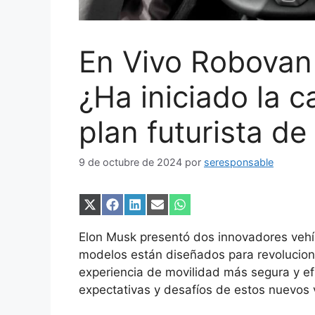
En Vivo Robovan 
¿Ha iniciado la c
plan futurista d
9 de octubre de 2024
por
seresponsable
Compartir
Compartir
Compartir
Compartir
Compartir
en
en
en
en
en
X
Facebook
LinkedIn
Email
WhatsApp
Elon Musk presentó dos innovadores vehí
(Twitter)
modelos están diseñados para revolucion
experiencia de movilidad más segura y efic
expectativas y desafíos de estos nuevos 