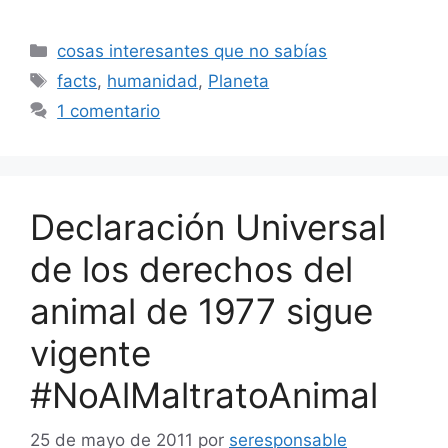
Categorías
cosas interesantes que no sabías
Etiquetas
facts
,
humanidad
,
Planeta
1 comentario
Declaración Universal
de los derechos del
animal de 1977 sigue
vigente
#NoAlMaltratoAnimal
25 de mayo de 2011
por
seresponsable