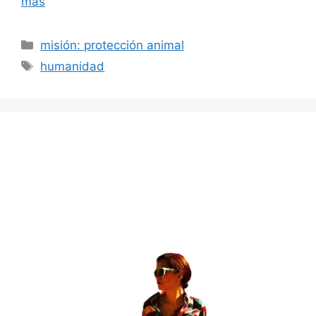
más
Categorías
misión: protección animal
Etiquetas
humanidad