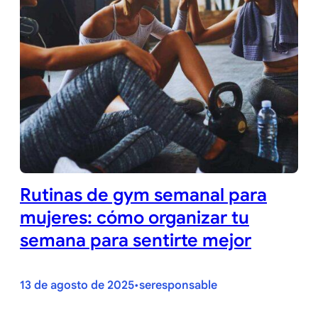
Rutinas de gym semanal para
mujeres: cómo organizar tu
semana para sentirte mejor
13 de agosto de 2025
seresponsable
•