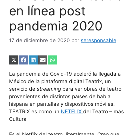
en línea post
pandemia 2020
17 de diciembre de 2020
por
seresponsable
Compartir
Compartir
Compartir
Compartir
Compartir
en
en
en
en
en
X
Facebook
LinkedIn
Email
WhatsApp
La pandemia de Covid-19 aceleró la llegada a
(Twitter)
México de la plataforma digital Teatrix, un
servicio de
streaming
para ver obras de teatro
provenientes de distintos países de habla
hispana en pantallas y dispositivos móviles.
TEATRIX es como un
NETFLIX
del Teatro – más
Cultura
Es el Netflix del teatro, literalmente. Creo que