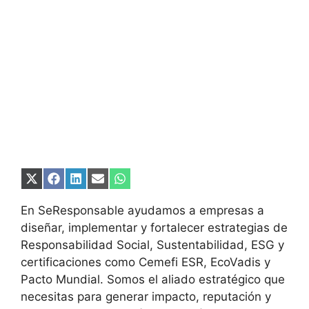
Compartir
Compartir
Compartir
Compartir
Compartir
en
en
en
en
en
X
Facebook
LinkedIn
Email
WhatsApp
En SeResponsable ayudamos a empresas a
(Twitter)
diseñar, implementar y fortalecer estrategias de
Responsabilidad Social, Sustentabilidad, ESG y
certificaciones como Cemefi ESR, EcoVadis y
Pacto Mundial. Somos el aliado estratégico que
necesitas para generar impacto, reputación y