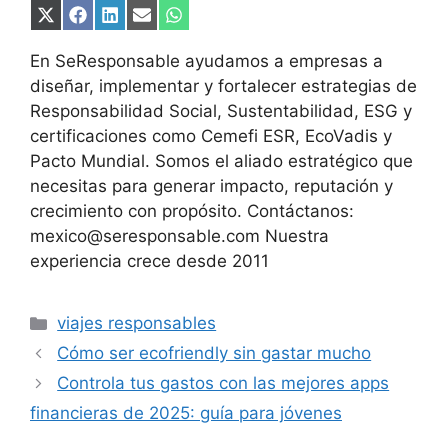
Compartir
Compartir
Compartir
Compartir
Compartir
en
en
en
en
en
X
Facebook
LinkedIn
Email
WhatsApp
En SeResponsable ayudamos a empresas a
(Twitter)
diseñar, implementar y fortalecer estrategias de
Responsabilidad Social, Sustentabilidad, ESG y
certificaciones como Cemefi ESR, EcoVadis y
Pacto Mundial. Somos el aliado estratégico que
necesitas para generar impacto, reputación y
crecimiento con propósito. Contáctanos:
mexico@seresponsable.com Nuestra
experiencia crece desde 2011
Categorías
viajes responsables
Cómo ser ecofriendly sin gastar mucho
Controla tus gastos con las mejores apps
financieras de 2025: guía para jóvenes