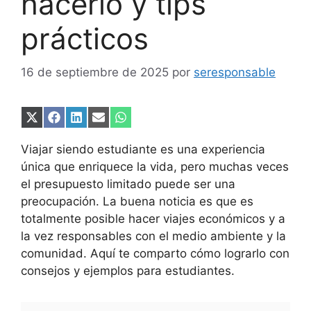
hacerlo y tips
prácticos
16 de septiembre de 2025
por
seresponsable
Compartir
Compartir
Compartir
Compartir
Compartir
en
en
en
en
en
X
Facebook
LinkedIn
Email
WhatsApp
Viajar siendo estudiante es una experiencia
(Twitter)
única que enriquece la vida, pero muchas veces
el presupuesto limitado puede ser una
preocupación. La buena noticia es que es
totalmente posible hacer viajes económicos y a
la vez responsables con el medio ambiente y la
comunidad. Aquí te comparto cómo lograrlo con
consejos y ejemplos para estudiantes.