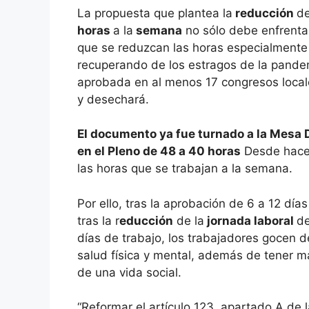
La propuesta que plantea la
reducción
de
horas
a la
semana
no sólo debe enfrentar
que se reduzcan las horas especialment
recuperando de los estragos de la pandemi
aprobada en al menos 17 congresos locale
y desechará.
El documento ya fue turnado a la Mesa D
en el Pleno de 48 a 40 horas
Desde hace 
las horas que se trabajan a la semana.
Por ello, tras la aprobación de 6 a 12 dí
tras la r
educción
de la
jornada laboral
d
días de trabajo, los trabajadores gocen d
salud física y mental, además de tener má
de una vida social.
“Reformar el artículo 123, apartado A de l