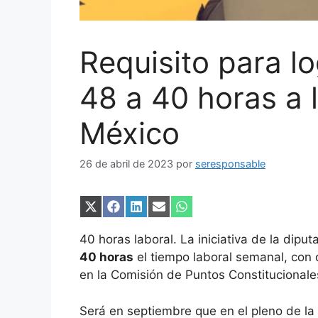
Requisito para lo
48 a 40 horas a
México
26 de abril de 2023
por
seresponsable
Compartir
Compartir
Compartir
Compartir
Compartir
en
en
en
en
en
X
Facebook
LinkedIn
Email
WhatsApp
40 horas laboral. La iniciativa de la dip
(Twitter)
40 horas
el tiempo laboral semanal, con 
en la Comisión de Puntos Constitucionale
Será en septiembre que en el pleno de l